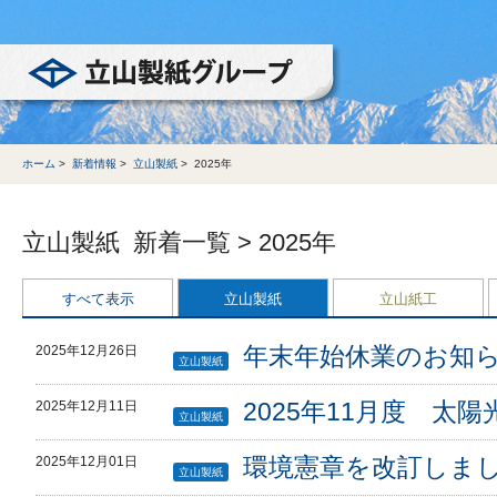
立山製紙グループ
ホーム
>
新着情報
>
立山製紙
>
2025年
立山製紙 新着一覧 > 2025年
すべて表示
立山製紙
立山紙工
年末年始休業のお知
2025年12月26日
立山製紙
2025年11月度 太
2025年12月11日
立山製紙
環境憲章を改訂しま
2025年12月01日
立山製紙