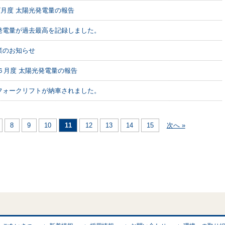
年7月度 太陽光発電量の報告
発電量が過去最高を記録しました。
業のお知らせ
年６月度 太陽光発電量の報告
フォークリフトが納車されました。
8
9
10
11
12
13
14
15
次へ »