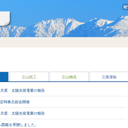
立山製紙グループ
立山紙工
立山物流
立勝運輸
年2月度 太陽光発電量の報告
回定時株主総会開催
年1月度 太陽光発電量の報告
へ図鑑を寄贈しました。