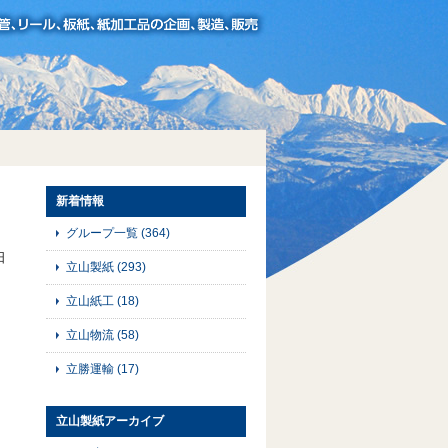
新着情報
グループ一覧
(364)
日
立山製紙
(293)
立山紙工
(18)
立山物流
(58)
立勝運輸
(17)
立山製紙アーカイブ