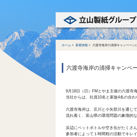
ホーム
>
新着情報
>
六渡寺海岸の清掃キャンペーン
六渡寺海岸の清掃キャンペ
9月18日（日）FMとやま主催の六渡
当社からは、社員10名と家族4名の合わ
六渡寺海岸は、庄川と小矢部川を通じ
流れ着く、富山県の環境問題の象徴的
浜辺にペットボトルや空き缶がたくさ
参加者によって１時間程の活動でキレ