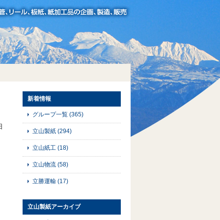
新着情報
グループ一覧
(365)
日
立山製紙
(294)
立山紙工
(18)
立山物流
(58)
立勝運輸
(17)
立山製紙アーカイブ