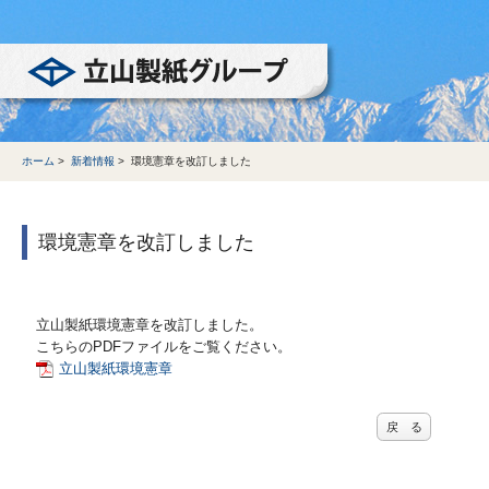
立山製紙グループ
ホーム
>
新着情報
>
環境憲章を改訂しました
環境憲章を改訂しました
立山製紙環境憲章を改訂しました。
こちらのPDFファイルをご覧ください。
立山製紙環境憲章
戻 る