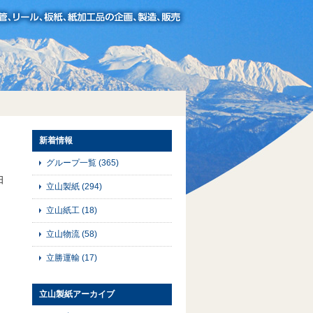
新着情報
グループ一覧
(365)
日
立山製紙
(294)
立山紙工
(18)
立山物流
(58)
立勝運輸
(17)
立山製紙アーカイブ