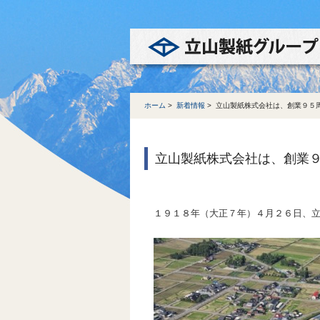
ホーム
>
新着情報
>
立山製紙株式会社は、創業９５
立山製紙株式会社は、創業
１９１８年（大正７年）４月２６日、