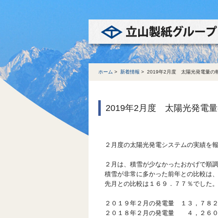
ホーム
>
新着情報
>
2019年2月度 太陽光発電量の
2019年2月度 太陽光発電
２月度の太陽光発電システムの実績を
２月は、積雪が少なかったおかげで順
積雪が非常に多かった前年との比較は
先月との比較は１６９．７７％でした
２０１９年２月の発電量 １３，７８
２０１８年２月の発電量 ４，２６０