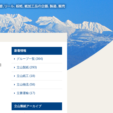
新着情報
グループ一覧
(364)
日
立山製紙
(293)
立山紙工
(18)
立山物流
(58)
立勝運輸
(17)
立山製紙アーカイブ