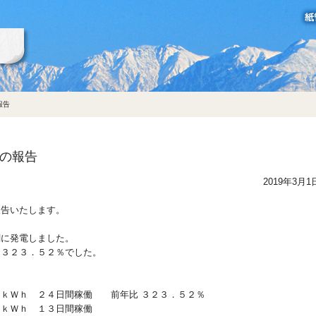
立山製紙グループ
報告
量の報告
2019年3月1
報告いたします。
調に発電しました。
、３２３．５２％でした。
。
２ｋＷｈ ２４日間稼働 前年比 ３２３．５２％
ｋＷｈ １３日間稼働