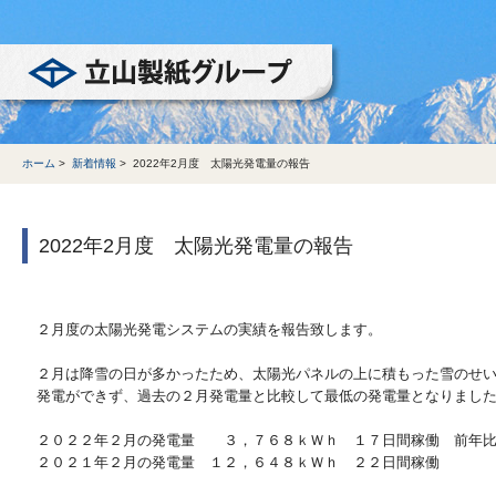
立山製紙グループ
ホーム
>
新着情報
>
2022年2月度 太陽光発電量の報告
2022年2月度 太陽光発電量の報告
２月度の太陽光発電システムの実績を報告致します。
２月は降雪の日が多かったため、太陽光パネルの上に積もった雪のせ
発電ができず、過去の２月発電量と比較して最低の発電量となりまし
２０２２年２月の発電量 ３，７６８ｋＷｈ １７日間稼働 前年比29
２０２１年２月の発電量 １２，６４８ｋＷｈ ２２日間稼働