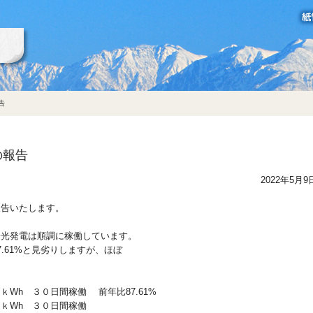
立山製紙グループ
告
の報告
2022年5月9
報告いたします。
陽光発電は順調に稼働しています。
.61%と見劣りしますが、ほぼ
ｋWh ３０日間稼働 前年比87.61%
ｋWh ３０日間稼働