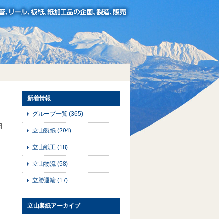
新着情報
グループ一覧
(365)
日
立山製紙
(294)
立山紙工
(18)
立山物流
(58)
立勝運輸
(17)
立山製紙アーカイブ