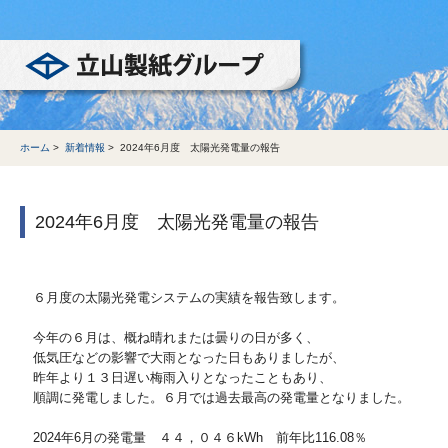
立山製紙グループ
ホーム
>
新着情報
>
2024年6月度 太陽光発電量の報告
2024年6月度 太陽光発電量の報告
６月度の太陽光発電システムの実績を報告致します。
今年の６月は、概ね晴れまたは曇りの日が多く、
低気圧などの影響で大雨となった日もありましたが、
昨年より１３日遅い梅雨入りとなったこともあり、
順調に発電しました。６月では過去最高の発電量となりました。
2024年6月の発電量 ４４，０４６kWh 前年比116.08％