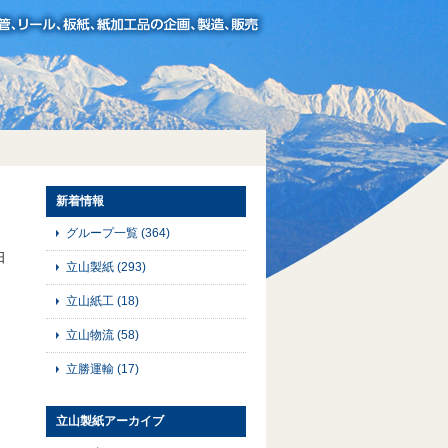
新着情報
グループ一覧
(364)
日
立山製紙
(293)
立山紙工
(18)
立山物流
(58)
立勝運輸
(17)
立山製紙アーカイブ